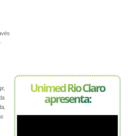
ravés
e
Unimed Rio Claro
ir,
apresenta:
da
da,
as