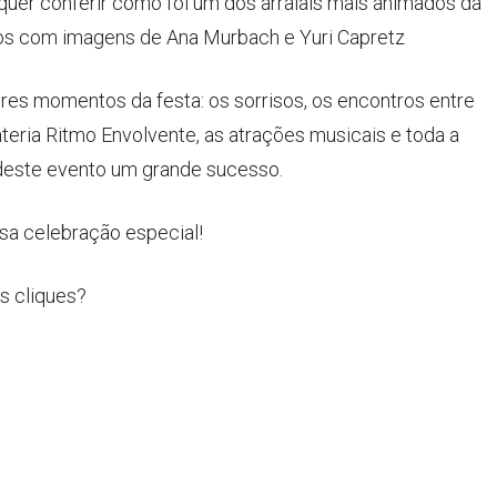
quer conferir como foi um dos arraiais mais animados da
fotos com imagens de Ana Murbach e Yuri Capretz
es momentos da festa: os sorrisos, os encontros entre
ateria Ritmo Envolvente, as atrações musicais e toda a
deste evento um grande sucesso.
ssa celebração especial!
s cliques?