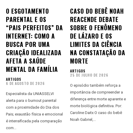
O ESGOTAMENTO
CASO DO BEBÊ NOAH
PARENTAL E OS
REACENDE DEBATE
“PAIS PERFEITOS” DA
SOBRE O FENÔMENO
INTERNET: COMO A
DE LÁZARO E OS
BUSCA POR UMA
LIMITES DA CIÊNCIA
CRIAÇÃO IDEALIZADA
NA CONSTATAÇÃO DA
AFETA A SAÚDE
MORTE
MENTAL DA FAMÍLIA
ARTIGOS
25 DE JULHO DE 2026
ARTIGOS
6 DE AGOSTO DE 2026
O episódio também reforça a
importância de compreender a
Especialista da UNIASSELVI
diferença entre morte aparente e
alerta para o burnout parental
morte biológica definitiva. Por:
com a proximidade do Dia dos
Caroline Daitx O caso do bebê
Pais; exaustão física e emocional
Noah Gabriel,...
é intensificada pela comparação
com...