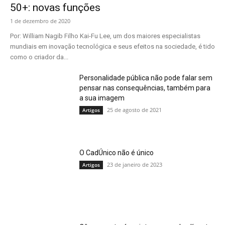
50+: novas funções
1 de dezembro de 2020
Por: William Nagib Filho Kai-Fu Lee, um dos maiores especialistas
mundiais em inovação tecnológica e seus efeitos na sociedade, é tido
como o criador da...
Personalidade pública não pode falar sem
pensar nas consequências, também para
a sua imagem
25 de agosto de 2021
Artigos
O CadÚnico não é único
23 de janeiro de 2023
Artigos