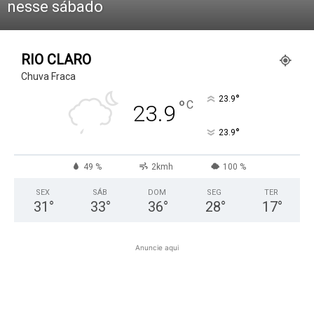
nesse sábado
RIO CLARO
Chuva Fraca
°
23.9
°
C
23.9
°
23.9
49 %
2kmh
100 %
SEX
SÁB
DOM
SEG
TER
31
°
33
°
36
°
28
°
17
°
Anuncie aqui