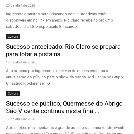
23 de abril de 2026
Ingressos gratuitos para Brincando com a Broadway estão
disponíveis em no link em anexo. Rio Claro recebe no próximo
sábadoa, dia 25, o espetáculo Brincando...
Cultura
Sucesso antecipado: Rio Claro se prepara
para lotar a pista na...
17 de abril de 2026
Alta procura por ingressos e reservas de mesas confirma o
entusiasmo do público para o show da banda Rod Hanna no Grupo
Ginástico Rioclarense. O...
Cultura
Sucesso de público, Quermesse do Abrigo
São Vicente continua neste final...
17 de abril de 2026
Após noites movimentadas e grande adesão da comunidade, evento
solidário segue hoje (17) e amanhã (18), a partir das 19h. Após um