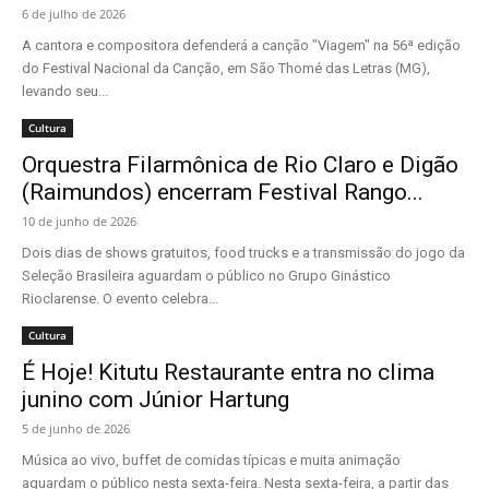
6 de julho de 2026
A cantora e compositora defenderá a canção "Viagem" na 56ª edição
do Festival Nacional da Canção, em São Thomé das Letras (MG),
levando seu...
Cultura
Orquestra Filarmônica de Rio Claro e Digão
(Raimundos) encerram Festival Rango...
10 de junho de 2026
Dois dias de shows gratuitos, food trucks e a transmissão do jogo da
Seleção Brasileira aguardam o público no Grupo Ginástico
Rioclarense. O evento celebra...
Cultura
É Hoje! Kitutu Restaurante entra no clima
junino com Júnior Hartung
5 de junho de 2026
Música ao vivo, buffet de comidas típicas e muita animação
aguardam o público nesta sexta-feira. Nesta sexta-feira, a partir das