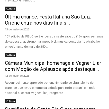
Trevilatto, e “Tempo...
Cultura
Última chance: Festa Italiana São Luiz
Orione entra nos dias finais...
15 de maio de 2026
15ª edição da FISLO será encerrada neste sábado (16) após semanas
de sucesso, gastronomia impecável, música contagiante e trabalho
emocionante de mais de 350...
Cultura
Câmara Municipal homenageia Vagner Llari
com Moção de Aplausos após destaque...
12 de maio de 2026
Reconhecimento aprovado por unanimidade celebra talento rio-
clarense que levou o nome da cidade para todo o Brasil em rede
nacional. O cantor Vagner Llari, integrante...
Cultura