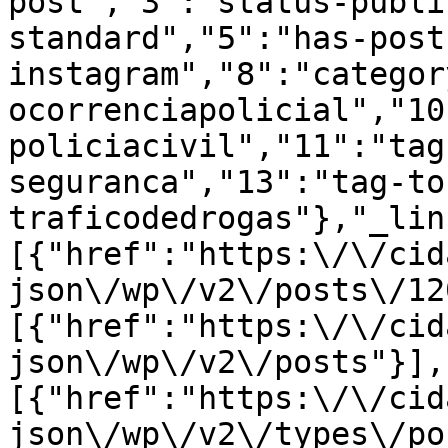
post","3":"status-publi
standard","5":"has-post
instagram","8":"categor
ocorrenciapolicial","10
policiacivil","11":"tag
seguranca","13":"tag-to
traficodedrogas"},"_lin
[{"href":"https:\/\/cid
json\/wp\/v2\/posts\/12
[{"href":"https:\/\/cid
json\/wp\/v2\/posts"}],
[{"href":"https:\/\/cid
json\/wp\/v2\/types\/po