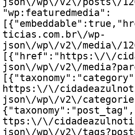
json\/wp\/v2\/posts\/12
"wp:featuredmedia":
[{"embeddable":true,"hr
ticias.com.br\/wp-
json\/wp\/v2\/media\/12
[{"href":"https:\/\/cid
json\/wp\/v2\/media?par
[{"taxonomy":"category"
https:\/\/cidadeazulnot
json\/wp\/v2\/categorie
{"taxonomy":"post_tag",
ttps:\/\/cidadeazulnoti
json\/wp\/v2\/tags?post