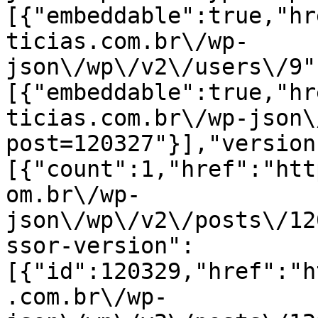
[{"embeddable":true,"hr
ticias.com.br\/wp-
json\/wp\/v2\/users\/9"
[{"embeddable":true,"hr
ticias.com.br\/wp-json\
post=120327"}],"version
[{"count":1,"href":"htt
om.br\/wp-
json\/wp\/v2\/posts\/12
ssor-version":
[{"id":120329,"href":"h
.com.br\/wp-