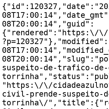
{"id":120327,"date":"20
08T17:00:14","date_gmt"
08T20:00:14","guid":
{"rendered":"https:\/\/
?p=120327"},"modified":
08T17:00:14","modified_
08T20:00:14","slug":"po
suspeito-de-trafico-de-
torrinha","status":"pub
"https:\/\/cidadeazulno
civil-prende-suspeito-d
torrinha\/","title":{"r