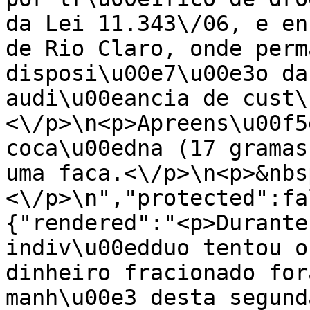
da Lei 11.343\/06, e en
de Rio Claro, onde perm
disposi\u00e7\u00e3o da
audi\u00eancia de cust\
<\/p>\n<p>Apreens\u00f5
coca\u00edna (17 gramas
uma faca.<\/p>\n<p>&nbs
<\/p>\n","protected":fa
{"rendered":"<p>Durante
indiv\u00edduo tentou o
dinheiro fracionado for
manh\u00e3 desta segund