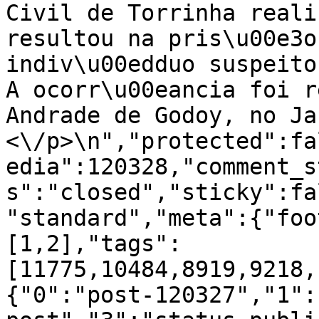
Civil de Torrinha reali
resultou na pris\u00e3o
indiv\u00edduo suspeito
A ocorr\u00eancia foi r
Andrade de Godoy, no Ja
<\/p>\n","protected":fa
edia":120328,"comment_s
s":"closed","sticky":fa
"standard","meta":{"foo
[1,2],"tags":
[11775,10484,8919,9218,
{"0":"post-120327","1":