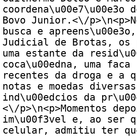
coordena\u00e7\u00e3o d
Bovo Junior.<\/p>\n<p>N
busca e apreens\u00e3o,
Judicial de Brotas, os 
uma estante da resid\u0
coca\u00edna, uma faca 
recentes da droga e a q
notas e moedas diversas
ind\u00edcios da pr\u00
<\/p>\n<p>Momentos depo
im\u00f3vel e, ao ser q
celular, admitiu ter qu