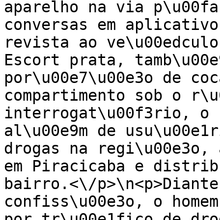
aparelho na via p\u00fa
conversas em aplicativo
revista ao ve\u00edculo
Escort prata, tamb\u00e
por\u00e7\u00e3o de coc
compartimento sob o r\u
interrogat\u00f3rio, o 
al\u00e9m de usu\u00e1r
drogas na regi\u00e3o, 
em Piracicaba e distrib
bairro.<\/p>\n<p>Diante
confiss\u00e3o, o homem
por tr\u00e1fico de dro