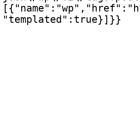
[{"name":"wp","href":"h
"templated":true}]}}