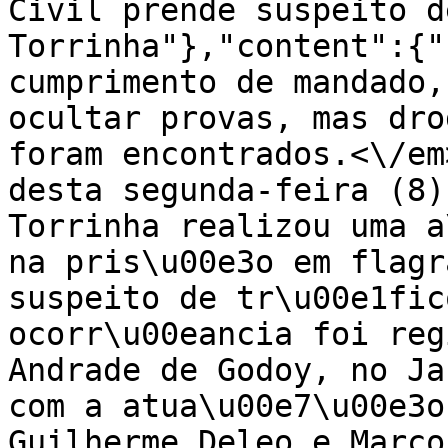
Civil prende suspeito d
Torrinha"},"content":{"
cumprimento de mandado,
ocultar provas, mas dro
foram encontrados.<\/em
desta segunda-feira (8)
Torrinha realizou uma a
na pris\u00e3o em flagr
suspeito de tr\u00e1fic
ocorr\u00eancia foi reg
Andrade de Godoy, no Ja
com a atua\u00e7\u00e3o
Guilherme Deleo e Marco