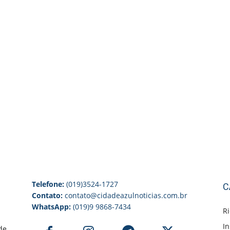
Telefone:
(019)3524-1727
C
Contato:
contato@cidadeazulnoticias.com.br
WhatsApp:
(019)9 9868-7434
Ri
I
de