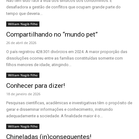
Não tem sido fácil a vida dos síndicos dos condomínios. É
desafiadora a gestão de conflitos que ocupam grande parte do
tempo que deveria...
William Nagib Filho
Compartilhando no “mundo pet”
26 de abril de 2026
O país registrou 428.301 divórcios em 2024. A maior proporção das
dissoluções ocorreu entre as famílias constituídas somente com
filhos menores de idade, atingindo...
William Nagib Filho
Conhecer para dizer!
18 de janeiro de 2026
Pesquisas científicas, acadêmicas e investigativas têm o propósito de
gerar e disseminar informações e conhecimento, instruindo
adequadamente a sociedade. A finalidade maior é o...
William Nagib Filho
Chineladas (in)consequentes!