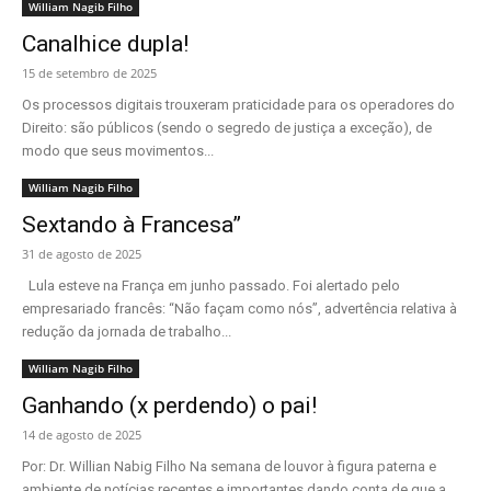
William Nagib Filho
Canalhice dupla!
15 de setembro de 2025
Os processos digitais trouxeram praticidade para os operadores do
Direito: são públicos (sendo o segredo de justiça a exceção), de
modo que seus movimentos...
William Nagib Filho
Sextando à Francesa”
31 de agosto de 2025
Lula esteve na França em junho passado. Foi alertado pelo
empresariado francês: “Não façam como nós”, advertência relativa à
redução da jornada de trabalho...
William Nagib Filho
Ganhando (x perdendo) o pai!
14 de agosto de 2025
Por: Dr. Willian Nabig Filho Na semana de louvor à figura paterna e
ambiente de notícias recentes e importantes dando conta de que a