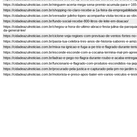
https://cidadeazulnoticias.com.br/ninguem-acerta-mega-sena-premio-acumula-para-r-165
https://cidadeazulnoticias.com.br/shopping-rio-claro-recebe-a-1a-feira-da-empregabilidade
https://cidadeazulnoticias.com.br/vereador-julinho-lopes-acompanha-visita-tecnica-as-obr
https://cidadeazulnoticias.com.br/fundo-social-recebe-800-litros-de-leite-em-doacao/
https://cidadeazulnoticias.com.br/chegou-a-hora-do-ultimo-abraco-festa-julina-da-paro
da-general-lee/
https://cidadeazulnoticias.com.br/ciclone-veja-regioes-com-previsao-de-ventos-fortes-n
https://cidadeazulnoticias.com.br/pasta-tua-celebra-tres-anos-de-historia-sabores-e-am
https://cidadeazulnoticias.com.br/mixa-na-ignicao-e-fuga-a-pe-trio-e-flagrado-durante-tent
https://cidadeazulnoticias.com.br/esconde-esconde-com-a-cocaina-termina-mal-pm-apre
https://cidadeazulnoticias.com.br/ladrao-e-pego-no-flagra-durante-roubo-e-acaba-entreg
https://cidadeazulnoticias.com.br/funcionario-e-flagrado-com-produtos-escondidos-na-jaqu
https://cidadeazulnoticias.com.br/procurado-pela-justica-e-capturado-pela-pm-no-jardim-s
https://cidadeazulnoticias.com.br/motorista-e-preso-apos-bater-em-varios-veiculos-e-tes