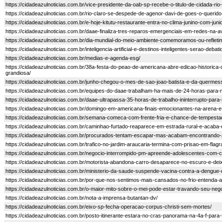
https://cidadeazulnoticias.com.br/vice-presidente-da-oab-sp-recebe-o-titulo-de-cidada-rio
https://cidadeazulnoticias.com.br/rio-claro-se-despede-de-agenor-davi-de-goes-o-querid
https://cidadeazulnoticias.com.br/e-hoje-kitutu-restaurante-entra-no-clima-junino-com-juni
https://cidadeazulnoticias.com.br/daae-finaliza-tres-reparos-emergenciais-em-redes-na-av
https://cidadeazulnoticias.com.br/dia-mundial-do-meio-ambiente-comemoramos-ou-refleti
https://cidadeazulnoticias.com.br/inteligencia-artificial-e-destinos-inteligentes-serao-deba
https://cidadeazulnoticias.com.br/medias-e-agenda-esg/
https://cidadeazulnoticias.com.br/38a-festa-do-peao-de-americana-abre-edicao-historic
grandiosa/
https://cidadeazulnoticias.com.br/junho-chegou-o-mes-de-sao-joao-batista-e-da-quermesse
https://cidadeazulnoticias.com.br/equipes-do-daae-trabalham-ha-mais-de-24-horas-para-r
https://cidadeazulnoticias.com.br/daae-ultrapassa-35-horas-de-trabalho-ininterrupto-para
https://cidadeazulnoticias.com.br/domingo-em-americana-finais-emocionantes-na-arena-
https://cidadeazulnoticias.com.br/semana-comeca-com-frente-fria-e-chance-de-tempestad
https://cidadeazulnoticias.com.br/caminhao-furtado-reaparece-em-estrada-rural-e-acab
https://cidadeazulnoticias.com.br/procurados-tentam-escapar-mas-acabam-encontrando-a-
https://cidadeazulnoticias.com.br/trafico-no-jardim-araucaria-termina-com-prisao-em-flag
https://cidadeazulnoticias.com.br/negocio-interrompido-pm-apreende-adolescentes-com-co
https://cidadeazulnoticias.com.br/motorista-abandona-carro-desaparece-no-escuro-e-dei
https://cidadeazulnoticias.com.br/ministerio-da-saude-suspende-vacina-contra-a-dengue-
https://cidadeazulnoticias.com.br/por-que-nos-sentimos-mais-cansados-no-frio-entenda-a-
https://cidadeazulnoticias.com.br/o-maior-mito-sobre-o-mei-pode-estar-travando-seu-nego
https://cidadeazulnoticias.com.br/nota-a-imprensa-butantan-dv/
https://cidadeazulnoticias.com.br/eixo-sp-fecha-operacao-corpus-christi-sem-mortes/
https://cidadeazulnoticias.com.br/posto-itinerante-estara-no-cras-panorama-na-4a-f-para-