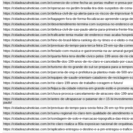
https://cidadeazulnoticias.com.br/comercio-do-crime-fecha-as-portas-mulher-e-presa-por
https://cidadeazulnoticias.com.br/operacao-no-jardim-brasilia-tira-dois-suspeitos-de-cena
https://cidadeazulnoticias.com.br/defesa-civil-de-sp-alerta-para-os-riscos-de-improvisar
https://cidadeazulnoticias.com.br/bagagem-fora-de-forma-fiscalizacao-apreende-carga
https://cidadeazulnoticias.com.br/desentendimento-termina-com-surpresa-no-endereco-e
https://cidadeazulnoticias.com.br/defesa-civil-de-sao-paulo-alerta-para-primeira-frente-
https://cidadeazulnoticias.com.br/traficante-tenta-mudar-de-endereco-mas-acaba-hosped
https://cidadeazulnoticias.com.br/hino-do-brasil-lidera-ranking-do-ny-times-e-e-eleito-o-m
https://cidadeazulnoticias.com.br/previsao-do-tempo-para-terca-feira-23-em-sp-dia-com
https://cidadeazulnoticias.com.br/feriado-com-musica-e-gastronomia-na-av-amaral-gurgel
https://cidadeazulnoticias.com.br/quarta-feira-tera-desfile-civico-pelos-199-anos-de-rio-cla
https://cidadeazulnoticias.com.br/desfile-dos-199-anos-de-rio-claro-e-cancelado-por-cau
https://cidadeazulnoticias.com.br/turismo-do-rio-grande-do-sul-se-prepara-para-a-tempor
https://cidadeazulnoticias.com.br/parceria-de-ong-e-prefeitura-ja-plantou-mais-de-500-arv
https://cidadeazulnoticias.com.br/equipes-de-saude-orientam-catadores-de-reciclagem-so
https://cidadeazulnoticias.com.br/rio-claro-199-anos-de-trabalho-coragem-e-futuro/
https://cidadeazulnoticias.com.br/feijuca-da-cidade-retorna-em-grande-estilo-e-promete
https://cidadeazulnoticias.com.br/chuva-provoca-cancelamento-de-atracoes-dos-199-anos
https://cidadeazulnoticias.com.br/antes-de-ultrapassar-o-patamar-de-r-15-bi-investim
paulo/
https://cidadeazulnoticias.com.br/previsao-do-tempo-para-sexta-feira-26-em-sp-frio-pred
https://cidadeazulnoticias.com.br/samu-regional-rio-claro-tem-qualidade-de-atendimento-
https://cidadeazulnoticias.com.br/sondagem-de-solo-e-marcacao-topografica-dao-inicio-a
https://cidadeazulnoticias.com.br/rio-claro-realiza-a-80a-exposicao-nacional-de-orquideas
https://cidadeazulnoticias.com.br/aplicativo-entregou-o-destino-e-a-pm-entregou-o-trafico