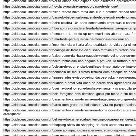
https://cidadeazulnoticias.com.br/verso-chopp-abre-espaco-para-escritores-apresentarem
https://cidadeazulnoticias.com.br/rio-claro-registra-um-novo-caso-de-dengue/
https://cidadeazulnoticias.com.br/ciesp-rebate-nova-tarifa-dos-eua-e-defende-reacao-tecn
https://cidadeazulnoticias.com.br/caso-do-bebe-noah-reacende-debate-sobre-o-fenomeno-
https://cidadeazulnoticias.com.br/acirc-celebra-104-anos-conectando-empresas-e-construi
https://cidadeazulnoticias.com.br/ribeirao-preto-ainda-enfrenta-falta-de-energia-apos-tem
https://cidadeazulnoticias.com.br/concurso-da-pm-de-sp-tem-inscricoes-abertas-para-2-
https://cidadeazulnoticias.com.br/uma-tarde-para-guardar-na-memoria-e-no-coracao/
https://cidadeazulnoticias.com.br/incontinencia-urinaria-afeta-qualidade-de-vida-veja-sint
https://cidadeazulnoticias.com.br/domingo-de-faroeste-discussao-termina-em-tiroteio-de
https://cidadeazulnoticias.com.br/saiba-como-dar-baixa-naquele-veiculo-velho-que-so-ge
https://cidadeazulnoticias.com.br/carro-fantasiado-nao-engana-a-pm-veiculo-furtado-e-
https://cidadeazulnoticias.com.br/boletim-de-ocorrencia-identifica-vitimas-fatais-de-tirote
https://cidadeazulnoticias.com.br/denuncia-de-maus-tratos-termina-com-estoque-de-coca
https://cidadeazulnoticias.com.br/tempestades-e-risco-de-inundacoes-voltam-ao-rio-grand
https://cidadeazulnoticias.com.br/quando-o-amor-vira-caso-de-policia-dois-agressores
https://cidadeazulnoticias.com.br/queima-do-alho-reune-familias-e-mantem-viva-a-cultura
https://cidadeazulnoticias.com.br/dois-foragidos-dois-destinos-iguais-pm-fecha-o-fim-de-
https://cidadeazulnoticias.com.br/casamento-cigano-termina-em-tragedia-apos-briga-e-d
https://cidadeazulnoticias.com.br/barco-com-grupo-de-holandeses-vira-no-parque-naciona
https://cidadeazulnoticias.com.br/casamento-cigano-termina-em-homicidio-e-forca-tarefa-d
araraquara/
https://cidadeazulnoticias.com.br/delivery-do-crime-acaba-interrompido-pm-apreende-est
https://cidadeazulnoticias.com.br/shopping-show-do-shopping-rio-claro-apresenta-coral-rai
https://cidadeazulnoticias.com.br/operacao-impacto-passageiro-entrega-o-jogo-e-acaba
https://cidadeazulnoticias.com.br/com-compromisso-em-inovacao-sustentabilidade-e-incen