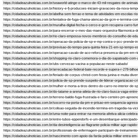
https://cidadeazulnoticias.com.br/seaworld-atinge-o-marco-de-43-mil-resgates-de-anima
https://cidadeazulnoticias.com.br/history-e-fj-producoes-iniciam-gravacoes-da-nova-te
https://cidadeazulnoticias.com.br/abelha-sem-ferrao-e-tema-de-atividades-em-escolas-rio
https://cidadeazulnoticias.com.br/tentativa-de-fuga-chama-atencao-da-gcm-e-termina-co
https://cidadeazulnoticias.com.br/muralha-digital-fecha-o-cerco-e-gcm-recupera-carro-fur
https://cidadeazulnoticias.com.br/para-encerrar-o-mes-das-maes-orquestra-filarmonica-d
https://cidadeazulnoticias.com.br/rio-claro-empossa-novos-membros-do-conselho-de-ed
https://cidadeazulnoticias.com.br/operacao-da-policia-de-sp-e-mp-contra-o-pcc-prende-inf
https://cidadeazulnoticias.com.br/previsao-do-tempo-para-quinta-feira-21-em-sp-tempo-es
https://cidadeazulnoticias.com.br/operacao-cavalo-de-aco-reforca-presenca-da-pm-em-ri
https://cidadeazulnoticias.com.br/shopping-rio-claro-comemora-o-dia-do-sapateado-com-
https://cidadeazulnoticias.com.br/ubs-cervezao-vacina-a-populacao-neste-sabado/
https://cidadeazulnoticias.com.br/arrecadacao-federal-bate-recorde-e-supera-r-278-bilhoe
https://cidadeazulnoticias.com.br/feriado-de-corpus-christi-com-festa-junina-e-muita-d
https://cidadeazulnoticias.com.br/policia-de-sp-prende-suspeito-de-liderar-organizacao
https://cidadeazulnoticias.com.br/mulher-e-morta-a-tiros-dentro-do-carro-no-interior-de-sp
https://cidadeazulnoticias.com.br/do-tatame-a-arena-atleta-de-rio-claro-busca-vaga-entre
https://cidadeazulnoticias.com.br/terreno-baldio-fuga-frustrada-e-faro-certeiro-pm-apreen
https://cidadeazulnoticias.com.br/socorro-na-porta-da-pm-e-prisao-em-sequencia-agresso
https://cidadeazulnoticias.com.br/colisao-seguida-de-incendio-termina-em-tragedia-na-vicin
https://cidadeazulnoticias.com.br/uma-noite-para-entrar-na-memoria-afetiva-alicia-cele
https://cidadeazulnoticias.com.br/entre-tubos-eppendorfs-e-um-desembarque-antecipado
https://cidadeazulnoticias.com.br/da-desinteligencia-ao-flagrante-policia-militar-age-rap
https://cidadeazulnoticias.com.br/profissionais-de-enfermagem-participam-de-treinamento
https://cidadeazulnoticias.com.br/nascimento-com-apoio-da-farda-policia-militar-entra-e