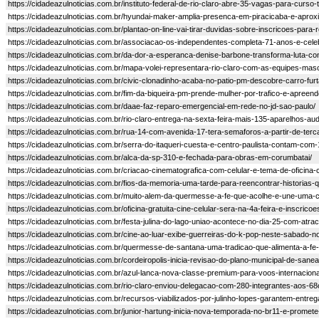
https://cidadeazulnoticias.com.br/instituto-federal-de-rio-claro-abre-35-vagas-para-cur
https://cidadeazulnoticias.com.br/hyundai-maker-amplia-presenca-em-piracicaba-e-aprox
https://cidadeazulnoticias.com.br/plantao-on-line-vai-tirar-duvidas-sobre-inscricoes-para-r
https://cidadeazulnoticias.com.br/associacao-os-independentes-completa-71-anos-e-celeb
https://cidadeazulnoticias.com.br/da-dor-a-esperanca-denise-barbone-transforma-luta-c
https://cidadeazulnoticias.com.br/mapa-volei-representara-rio-claro-com-as-equipes-mas
https://cidadeazulnoticias.com.br/civic-clonadinho-acaba-no-patio-pm-descobre-carro-fur
https://cidadeazulnoticias.com.br/fim-da-biqueira-pm-prende-mulher-por-trafico-e-apreend
https://cidadeazulnoticias.com.br/daae-faz-reparo-emergencial-em-rede-no-jd-sao-paulo/
https://cidadeazulnoticias.com.br/rio-claro-entrega-na-sexta-feira-mais-135-aparelhos-audi
https://cidadeazulnoticias.com.br/rua-14-com-avenida-17-tera-semaforos-a-partir-de-terca
https://cidadeazulnoticias.com.br/serra-do-itaqueri-cuesta-e-centro-paulista-contam-com
https://cidadeazulnoticias.com.br/alca-da-sp-310-e-fechada-para-obras-em-corumbatai/
https://cidadeazulnoticias.com.br/criacao-cinematografica-com-celular-e-tema-de-oficina
https://cidadeazulnoticias.com.br/fios-da-memoria-uma-tarde-para-reencontrar-historias
https://cidadeazulnoticias.com.br/muito-alem-da-quermesse-a-fe-que-acolhe-e-une-uma-
https://cidadeazulnoticias.com.br/oficina-gratuita-cine-celular-sera-na-4a-feira-e-inscricoe
https://cidadeazulnoticias.com.br/festa-julina-do-lago-uniao-acontece-no-dia-25-com-atrac
https://cidadeazulnoticias.com.br/cine-ao-luar-exibe-guerreiras-do-k-pop-neste-sabado-n
https://cidadeazulnoticias.com.br/quermesse-de-santana-uma-tradicao-que-alimenta-a-fe-
https://cidadeazulnoticias.com.br/cordeiropolis-inicia-revisao-do-plano-municipal-de-san
https://cidadeazulnoticias.com.br/azul-lanca-nova-classe-premium-para-voos-internacion
https://cidadeazulnoticias.com.br/rio-claro-enviou-delegacao-com-280-integrantes-aos-68
https://cidadeazulnoticias.com.br/recursos-viabilizados-por-julinho-lopes-garantem-entre
https://cidadeazulnoticias.com.br/junior-hartung-inicia-nova-temporada-no-br11-e-promete-