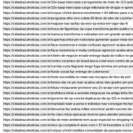
https://cidadeazulnoticias.com.br/10o-baep-intercepta-carregamento-de-mais-de-113-qu
https://cidadeazulnoticias.com.br/10o-baep-intercepta-carga-milionaria-de-drogas-e-ap
https://cidadeazulnoticias.com.br/corpus-christi-devera-movimentar-r-64-bilhoes-para-o-
https://cidadeazulnoticias.com.br/programa-olho-vivo-coleta-65-litros-de-oleo-de-cozinh
https://cidadeazulnoticias.com.br/reajuste-nas-tarifas-da-eixo-sp-entra-em-vigor-dia-4/
https://cidadeazulnoticias.com.br/troca-de-figurinhas-da-copa-transforma-jardim-publico-
https://cidadeazulnoticias.com.br/samuca-transforma-o-sobradao-em-um-grande-arraial-e
https://cidadeazulnoticias.com.br/supermaconha-pm-rodoviaria-apreende-quase-meia-tone
https://cidadeazulnoticias.com.br/faca-resistencia-e-muita-confusao-agressor-acaba-atra
https://cidadeazulnoticias.com.br/faca-resistencia-e-muita-confusao-agressor-acaba-atra
https://cidadeazulnoticias.com.br/cheiro-de-negocio-errado-entrega-dupla-do-trafico-no-jar
https://cidadeazulnoticias.com.br/centro-ceramico-do-brasil-lanca-ccbd-novo-centro-de-pe
https://cidadeazulnoticias.com.br/corrida-curta-flagrante-longo-fuga-termina-em-prisao-por
https://cidadeazulnoticias.com.br/fundo-social-faz-entrega-de-cobertores/
https://cidadeazulnoticias.com.br/moto-escondida-no-mato-nao-escapou-do-faro-da-pm/
https://cidadeazulnoticias.com.br/tentou-dar-no-pe-mas-acabou-atras-das-grades-pm-pren
https://cidadeazulnoticias.com.br/kitutu-restaurante-promove-seu-2o-arraia-com-gastron
https://cidadeazulnoticias.com.br/prefeitura-inicia-a-avenida-integracao-na-antiga-linha-fer
https://cidadeazulnoticias.com.br/governo-de-sp-conclui-duplicacao-da-sp-191-e-moderniz
https://cidadeazulnoticias.com.br/mandado-bate-a-porta-e-individuo-nao-consegue-fechar
https://cidadeazulnoticias.com.br/denuncia-faz-policia-militar-encontrar-jardim-secreto-
https://cidadeazulnoticias.com.br/rio-claro-inicia-operacao-inverno-para-atender-pessoas
https://cidadeazulnoticias.com.br/dia-do-meio-ambiente-tem-acao-especial-no-shopping-ri
https://cidadeazulnoticias.com.br/eixo-sp-completa-6-anos-com-r-37-bi-investidos-e-21
https://cidadeazulnoticias.com.br/corpus-christi-mobiliza-comunidade-da-paroquia-nossa