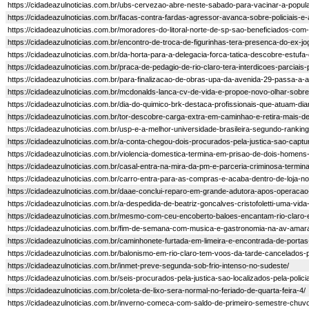
https://cidadeazulnoticias.com.br/ubs-cervezao-abre-neste-sabado-para-vacinar-a-popul
https://cidadeazulnoticias.com.br/facas-contra-fardas-agressor-avanca-sobre-policiais-e
https://cidadeazulnoticias.com.br/moradores-do-litoral-norte-de-sp-sao-beneficiados-
https://cidadeazulnoticias.com.br/encontro-de-troca-de-figurinhas-tera-presenca-do-ex-jo
https://cidadeazulnoticias.com.br/da-horta-para-a-delegacia-forca-tatica-descobre-estuf
https://cidadeazulnoticias.com.br/praca-de-pedagio-de-rio-claro-tera-interdicoes-parciais
https://cidadeazulnoticias.com.br/para-finalizacao-de-obras-upa-da-avenida-29-passa-a-
https://cidadeazulnoticias.com.br/mcdonalds-lanca-cv-de-vida-e-propoe-novo-olhar-sobre
https://cidadeazulnoticias.com.br/dia-do-quimico-brk-destaca-profissionais-que-atuam-di
https://cidadeazulnoticias.com.br/tor-descobre-carga-extra-em-caminhao-e-retira-mais-
https://cidadeazulnoticias.com.br/usp-e-a-melhor-universidade-brasileira-segundo-ranking
https://cidadeazulnoticias.com.br/a-conta-chegou-dois-procurados-pela-justica-sao-captura
https://cidadeazulnoticias.com.br/violencia-domestica-termina-em-prisao-de-dois-homens-
https://cidadeazulnoticias.com.br/casal-entra-na-mira-da-pm-e-parceria-criminosa-term
https://cidadeazulnoticias.com.br/carro-entra-para-as-compras-e-acaba-dentro-de-loja-no-
https://cidadeazulnoticias.com.br/daae-conclui-reparo-em-grande-adutora-apos-operaca
https://cidadeazulnoticias.com.br/a-despedida-de-beatriz-goncalves-cristofoletti-uma-vida
https://cidadeazulnoticias.com.br/mesmo-com-ceu-encoberto-baloes-encantam-rio-claro
https://cidadeazulnoticias.com.br/fim-de-semana-com-musica-e-gastronomia-na-av-amara
https://cidadeazulnoticias.com.br/caminhonete-furtada-em-limeira-e-encontrada-de-portas-
https://cidadeazulnoticias.com.br/balonismo-em-rio-claro-tem-voos-da-tarde-cancelados
https://cidadeazulnoticias.com.br/inmet-preve-segunda-sob-frio-intenso-no-sudeste/
https://cidadeazulnoticias.com.br/seis-procurados-pela-justica-sao-localizados-pela-polici
https://cidadeazulnoticias.com.br/coleta-de-lixo-sera-normal-no-feriado-de-quarta-feira-4/
https://cidadeazulnoticias.com.br/inverno-comeca-com-saldo-de-primeiro-semestre-chuvos