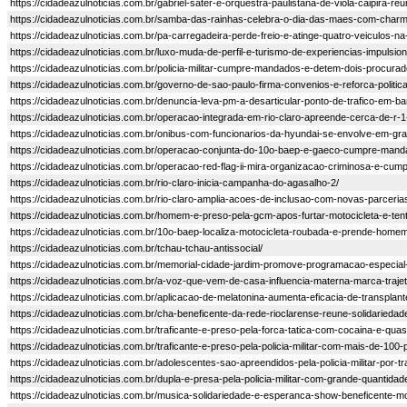
https://cidadeazulnoticias.com.br/gabriel-sater-e-orquestra-paulistana-de-viola-caipira-
https://cidadeazulnoticias.com.br/samba-das-rainhas-celebra-o-dia-das-maes-com-char
https://cidadeazulnoticias.com.br/pa-carregadeira-perde-freio-e-atinge-quatro-veiculos-na-v
https://cidadeazulnoticias.com.br/luxo-muda-de-perfil-e-turismo-de-experiencias-impulsio
https://cidadeazulnoticias.com.br/policia-militar-cumpre-mandados-e-detem-dois-procurado
https://cidadeazulnoticias.com.br/governo-de-sao-paulo-firma-convenios-e-reforca-politic
https://cidadeazulnoticias.com.br/denuncia-leva-pm-a-desarticular-ponto-de-trafico-em-bar
https://cidadeazulnoticias.com.br/operacao-integrada-em-rio-claro-apreende-cerca-de-r
https://cidadeazulnoticias.com.br/onibus-com-funcionarios-da-hyundai-se-envolve-em-gra
https://cidadeazulnoticias.com.br/operacao-conjunta-do-10o-baep-e-gaeco-cumpre-man
https://cidadeazulnoticias.com.br/operacao-red-flag-ii-mira-organizacao-criminosa-e-cum
https://cidadeazulnoticias.com.br/rio-claro-inicia-campanha-do-agasalho-2/
https://cidadeazulnoticias.com.br/rio-claro-amplia-acoes-de-inclusao-com-novas-parceria
https://cidadeazulnoticias.com.br/homem-e-preso-pela-gcm-apos-furtar-motocicleta-e-tent
https://cidadeazulnoticias.com.br/10o-baep-localiza-motocicleta-roubada-e-prende-homem
https://cidadeazulnoticias.com.br/tchau-tchau-antissocial/
https://cidadeazulnoticias.com.br/memorial-cidade-jardim-promove-programacao-especial
https://cidadeazulnoticias.com.br/a-voz-que-vem-de-casa-influencia-materna-marca-trajeto
https://cidadeazulnoticias.com.br/aplicacao-de-melatonina-aumenta-eficacia-de-transplant
https://cidadeazulnoticias.com.br/cha-beneficente-da-rede-rioclarense-reune-solidarieda
https://cidadeazulnoticias.com.br/traficante-e-preso-pela-forca-tatica-com-cocaina-e-quas
https://cidadeazulnoticias.com.br/traficante-e-preso-pela-policia-militar-com-mais-de-10
https://cidadeazulnoticias.com.br/adolescentes-sao-apreendidos-pela-policia-militar-por-tr
https://cidadeazulnoticias.com.br/dupla-e-presa-pela-policia-militar-com-grande-quantida
https://cidadeazulnoticias.com.br/musica-solidariedade-e-esperanca-show-beneficente-mob