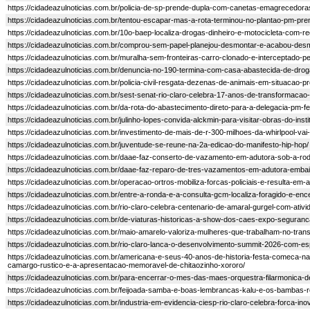
https://cidadeazulnoticias.com.br/policia-de-sp-prende-dupla-com-canetas-emagrecedoras-
https://cidadeazulnoticias.com.br/tentou-escapar-mas-a-rota-terminou-no-plantao-pm-pr
https://cidadeazulnoticias.com.br/10o-baep-localiza-drogas-dinheiro-e-motocicleta-com-reg
https://cidadeazulnoticias.com.br/comprou-sem-papel-planejou-desmontar-e-acabou-des
https://cidadeazulnoticias.com.br/muralha-sem-fronteiras-carro-clonado-e-interceptado-p
https://cidadeazulnoticias.com.br/denuncia-no-190-termina-com-casa-abastecida-de-drog
https://cidadeazulnoticias.com.br/policia-civil-resgata-dezenas-de-animais-em-situacao-p
https://cidadeazulnoticias.com.br/sest-senat-rio-claro-celebra-17-anos-de-transformacao
https://cidadeazulnoticias.com.br/da-rota-do-abastecimento-direto-para-a-delegacia-pm-fe
https://cidadeazulnoticias.com.br/julinho-lopes-convida-alckmin-para-visitar-obras-do-insti
https://cidadeazulnoticias.com.br/investimento-de-mais-de-r-300-milhoes-da-whirlpool-v
https://cidadeazulnoticias.com.br/juventude-se-reune-na-2a-edicao-do-manifesto-hip-hop/
https://cidadeazulnoticias.com.br/daae-faz-conserto-de-vazamento-em-adutora-sob-a-rod
https://cidadeazulnoticias.com.br/daae-faz-reparo-de-tres-vazamentos-em-adutora-embai
https://cidadeazulnoticias.com.br/operacao-ortros-mobiliza-forcas-policiais-e-resulta-em
https://cidadeazulnoticias.com.br/entre-a-ronda-e-a-consulta-gcm-localiza-foragido-e-en
https://cidadeazulnoticias.com.br/rio-claro-celebra-centenario-de-amaral-gurgel-com-at
https://cidadeazulnoticias.com.br/de-viaturas-historicas-a-show-dos-caes-expo-seguran
https://cidadeazulnoticias.com.br/maio-amarelo-valoriza-mulheres-que-trabalham-no-trans
https://cidadeazulnoticias.com.br/rio-claro-lanca-o-desenvolvimento-summit-2026-com-esp
https://cidadeazulnoticias.com.br/americana-e-seus-40-anos-de-historia-festa-comeca-n
camargo-rustico-e-a-apresentacao-memoravel-de-chitaozinho-xororo/
https://cidadeazulnoticias.com.br/para-encerrar-o-mes-das-maes-orquestra-filarmonica-d
https://cidadeazulnoticias.com.br/feijoada-samba-e-boas-lembrancas-kalu-e-os-bambas-
https://cidadeazulnoticias.com.br/industria-em-evidencia-ciesp-rio-claro-celebra-forca-i