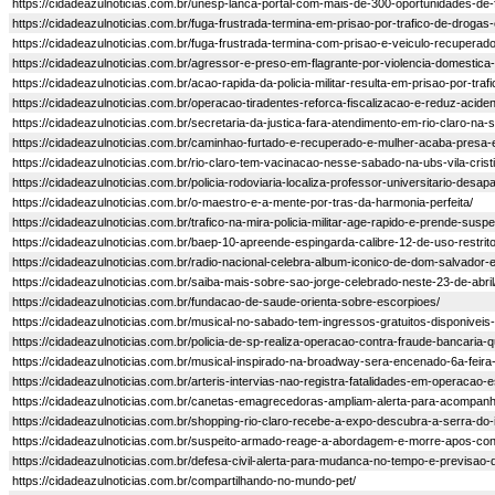
https://cidadeazulnoticias.com.br/unesp-lanca-portal-com-mais-de-300-oportunidades-d
https://cidadeazulnoticias.com.br/fuga-frustrada-termina-em-prisao-por-trafico-de-drogas-
https://cidadeazulnoticias.com.br/fuga-frustrada-termina-com-prisao-e-veiculo-recuperado
https://cidadeazulnoticias.com.br/agressor-e-preso-em-flagrante-por-violencia-domestic
https://cidadeazulnoticias.com.br/acao-rapida-da-policia-militar-resulta-em-prisao-por-traf
https://cidadeazulnoticias.com.br/operacao-tiradentes-reforca-fiscalizacao-e-reduz-acide
https://cidadeazulnoticias.com.br/secretaria-da-justica-fara-atendimento-em-rio-claro-na-
https://cidadeazulnoticias.com.br/caminhao-furtado-e-recuperado-e-mulher-acaba-presa-e
https://cidadeazulnoticias.com.br/rio-claro-tem-vacinacao-nesse-sabado-na-ubs-vila-crist
https://cidadeazulnoticias.com.br/policia-rodoviaria-localiza-professor-universitario-desa
https://cidadeazulnoticias.com.br/o-maestro-e-a-mente-por-tras-da-harmonia-perfeita/
https://cidadeazulnoticias.com.br/trafico-na-mira-policia-militar-age-rapido-e-prende-suspe
https://cidadeazulnoticias.com.br/baep-10-apreende-espingarda-calibre-12-de-uso-restrito
https://cidadeazulnoticias.com.br/radio-nacional-celebra-album-iconico-de-dom-salvador-
https://cidadeazulnoticias.com.br/saiba-mais-sobre-sao-jorge-celebrado-neste-23-de-abril
https://cidadeazulnoticias.com.br/fundacao-de-saude-orienta-sobre-escorpioes/
https://cidadeazulnoticias.com.br/musical-no-sabado-tem-ingressos-gratuitos-disponiveis-p
https://cidadeazulnoticias.com.br/policia-de-sp-realiza-operacao-contra-fraude-bancaria
https://cidadeazulnoticias.com.br/musical-inspirado-na-broadway-sera-encenado-6a-feira-
https://cidadeazulnoticias.com.br/arteris-intervias-nao-registra-fatalidades-em-operacao-e
https://cidadeazulnoticias.com.br/canetas-emagrecedoras-ampliam-alerta-para-acompanh
https://cidadeazulnoticias.com.br/shopping-rio-claro-recebe-a-expo-descubra-a-serra-do-i
https://cidadeazulnoticias.com.br/suspeito-armado-reage-a-abordagem-e-morre-apos-con
https://cidadeazulnoticias.com.br/defesa-civil-alerta-para-mudanca-no-tempo-e-previsa
https://cidadeazulnoticias.com.br/compartilhando-no-mundo-pet/