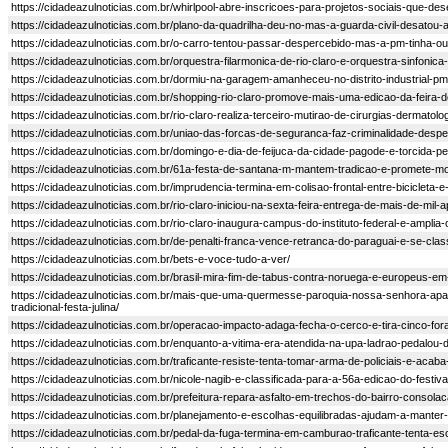
https://cidadeazulnoticias.com.br/whirlpool-abre-inscricoes-para-projetos-sociais-que-
https://cidadeazulnoticias.com.br/plano-da-quadrilha-deu-no-mas-a-guarda-civil-desatou-a-h
https://cidadeazulnoticias.com.br/o-carro-tentou-passar-despercebido-mas-a-pm-tinha-ou
https://cidadeazulnoticias.com.br/orquestra-filarmonica-de-rio-claro-e-orquestra-sinfo
https://cidadeazulnoticias.com.br/dormiu-na-garagem-amanheceu-no-distrito-industrial-pm-
https://cidadeazulnoticias.com.br/shopping-rio-claro-promove-mais-uma-edicao-da-feira-d
https://cidadeazulnoticias.com.br/rio-claro-realiza-terceiro-mutirao-de-cirurgias-dermatolo
https://cidadeazulnoticias.com.br/uniao-das-forcas-de-seguranca-faz-criminalidade-despe
https://cidadeazulnoticias.com.br/domingo-e-dia-de-feijuca-da-cidade-pagode-e-torcida-pel
https://cidadeazulnoticias.com.br/61a-festa-de-santana-m-mantem-tradicao-e-promete-mo
https://cidadeazulnoticias.com.br/imprudencia-termina-em-colisao-frontal-entre-bicicleta-e
https://cidadeazulnoticias.com.br/rio-claro-iniciou-na-sexta-feira-entrega-de-mais-de-mil-a
https://cidadeazulnoticias.com.br/rio-claro-inaugura-campus-do-instituto-federal-e-amplia-
https://cidadeazulnoticias.com.br/de-penalti-franca-vence-retranca-do-paraguai-e-se-clas
https://cidadeazulnoticias.com.br/bets-e-voce-tudo-a-ver/
https://cidadeazulnoticias.com.br/brasil-mira-fim-de-tabus-contra-noruega-e-europeus-
https://cidadeazulnoticias.com.br/mais-que-uma-quermesse-paroquia-nossa-senhora-apar
tradicional-festa-julina/
https://cidadeazulnoticias.com.br/operacao-impacto-adaga-fecha-o-cerco-e-tira-cinco-for
https://cidadeazulnoticias.com.br/enquanto-a-vitima-era-atendida-na-upa-ladrao-pedalou-d
https://cidadeazulnoticias.com.br/traficante-resiste-tenta-tomar-arma-de-policiais-e-aca
https://cidadeazulnoticias.com.br/nicole-nagib-e-classificada-para-a-56a-edicao-do-festi
https://cidadeazulnoticias.com.br/prefeitura-repara-asfalto-em-trechos-do-bairro-consolac
https://cidadeazulnoticias.com.br/planejamento-e-escolhas-equilibradas-ajudam-a-manter
https://cidadeazulnoticias.com.br/pedal-da-fuga-termina-em-camburao-traficante-tenta-