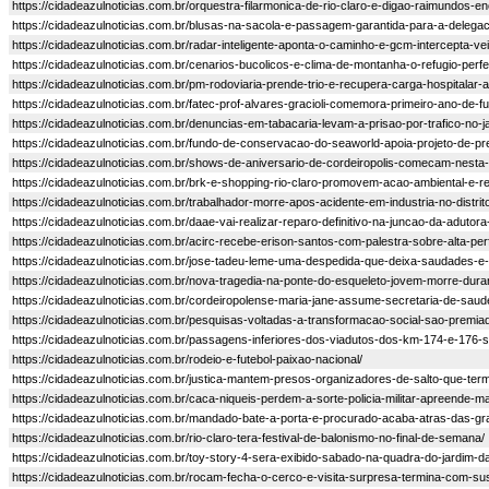
https://cidadeazulnoticias.com.br/orquestra-filarmonica-de-rio-claro-e-digao-raimundos-
https://cidadeazulnoticias.com.br/blusas-na-sacola-e-passagem-garantida-para-a-delega
https://cidadeazulnoticias.com.br/radar-inteligente-aponta-o-caminho-e-gcm-intercepta-ve
https://cidadeazulnoticias.com.br/cenarios-bucolicos-e-clima-de-montanha-o-refugio-perfe
https://cidadeazulnoticias.com.br/pm-rodoviaria-prende-trio-e-recupera-carga-hospitalar-
https://cidadeazulnoticias.com.br/fatec-prof-alvares-gracioli-comemora-primeiro-ano-de-
https://cidadeazulnoticias.com.br/denuncias-em-tabacaria-levam-a-prisao-por-trafico-no-
https://cidadeazulnoticias.com.br/fundo-de-conservacao-do-seaworld-apoia-projeto-de-pr
https://cidadeazulnoticias.com.br/shows-de-aniversario-de-cordeiropolis-comecam-nesta-
https://cidadeazulnoticias.com.br/brk-e-shopping-rio-claro-promovem-acao-ambiental-e-
https://cidadeazulnoticias.com.br/trabalhador-morre-apos-acidente-em-industria-no-distrit
https://cidadeazulnoticias.com.br/daae-vai-realizar-reparo-definitivo-na-juncao-da-adutora
https://cidadeazulnoticias.com.br/acirc-recebe-erison-santos-com-palestra-sobre-alta-
https://cidadeazulnoticias.com.br/jose-tadeu-leme-uma-despedida-que-deixa-saudades
https://cidadeazulnoticias.com.br/nova-tragedia-na-ponte-do-esqueleto-jovem-morre-duran
https://cidadeazulnoticias.com.br/cordeiropolense-maria-jane-assume-secretaria-de-saud
https://cidadeazulnoticias.com.br/pesquisas-voltadas-a-transformacao-social-sao-premia
https://cidadeazulnoticias.com.br/passagens-inferiores-dos-viadutos-dos-km-174-e-176-s
https://cidadeazulnoticias.com.br/rodeio-e-futebol-paixao-nacional/
https://cidadeazulnoticias.com.br/justica-mantem-presos-organizadores-de-salto-que-ter
https://cidadeazulnoticias.com.br/caca-niqueis-perdem-a-sorte-policia-militar-apreende-m
https://cidadeazulnoticias.com.br/mandado-bate-a-porta-e-procurado-acaba-atras-das-g
https://cidadeazulnoticias.com.br/rio-claro-tera-festival-de-balonismo-no-final-de-semana/
https://cidadeazulnoticias.com.br/toy-story-4-sera-exibido-sabado-na-quadra-do-jardim-
https://cidadeazulnoticias.com.br/rocam-fecha-o-cerco-e-visita-surpresa-termina-com-sus