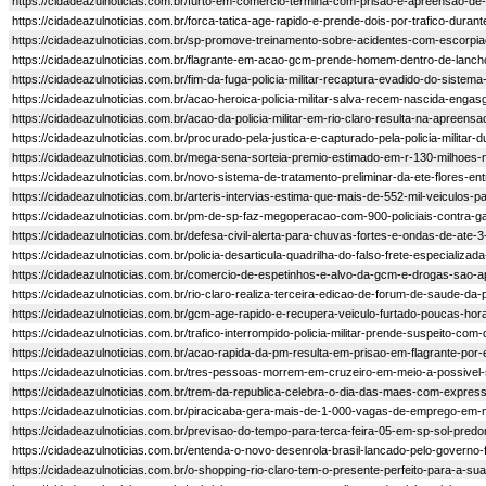
https://cidadeazulnoticias.com.br/furto-em-comercio-termina-com-prisao-e-apreensao-de-
https://cidadeazulnoticias.com.br/forca-tatica-age-rapido-e-prende-dois-por-trafico-duran
https://cidadeazulnoticias.com.br/sp-promove-treinamento-sobre-acidentes-com-escorpi
https://cidadeazulnoticias.com.br/flagrante-em-acao-gcm-prende-homem-dentro-de-lanc
https://cidadeazulnoticias.com.br/fim-da-fuga-policia-militar-recaptura-evadido-do-sistema-
https://cidadeazulnoticias.com.br/acao-heroica-policia-militar-salva-recem-nascida-engas
https://cidadeazulnoticias.com.br/acao-da-policia-militar-em-rio-claro-resulta-na-apree
https://cidadeazulnoticias.com.br/procurado-pela-justica-e-capturado-pela-policia-militar-
https://cidadeazulnoticias.com.br/mega-sena-sorteia-premio-estimado-em-r-130-milhoes-ne
https://cidadeazulnoticias.com.br/novo-sistema-de-tratamento-preliminar-da-ete-flores-en
https://cidadeazulnoticias.com.br/arteris-intervias-estima-que-mais-de-552-mil-veiculos-
https://cidadeazulnoticias.com.br/pm-de-sp-faz-megoperacao-com-900-policiais-contra-gan
https://cidadeazulnoticias.com.br/defesa-civil-alerta-para-chuvas-fortes-e-ondas-de-ate-
https://cidadeazulnoticias.com.br/policia-desarticula-quadrilha-do-falso-frete-especializad
https://cidadeazulnoticias.com.br/comercio-de-espetinhos-e-alvo-da-gcm-e-drogas-sao-a
https://cidadeazulnoticias.com.br/rio-claro-realiza-terceira-edicao-de-forum-de-saude-da
https://cidadeazulnoticias.com.br/gcm-age-rapido-e-recupera-veiculo-furtado-poucas-hor
https://cidadeazulnoticias.com.br/trafico-interrompido-policia-militar-prende-suspeito-com-
https://cidadeazulnoticias.com.br/acao-rapida-da-pm-resulta-em-prisao-em-flagrante-por-
https://cidadeazulnoticias.com.br/tres-pessoas-morrem-em-cruzeiro-em-meio-a-possivel-
https://cidadeazulnoticias.com.br/trem-da-republica-celebra-o-dia-das-maes-com-express
https://cidadeazulnoticias.com.br/piracicaba-gera-mais-de-1-000-vagas-de-emprego-em-
https://cidadeazulnoticias.com.br/previsao-do-tempo-para-terca-feira-05-em-sp-sol-predo
https://cidadeazulnoticias.com.br/entenda-o-novo-desenrola-brasil-lancado-pelo-governo-f
https://cidadeazulnoticias.com.br/o-shopping-rio-claro-tem-o-presente-perfeito-para-a-su