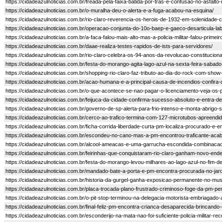
https://cidadeazulnoticias.com.br/freada-pela-faixa-batida-por-tras-e-confusao-no-asfalt
https://cidadeazulnoticias.com.br/o-muralha-deu-o-alerta-e-a-fuga-acabou-na-esquina/
https://cidadeazulnoticias.com.br/rio-claro-reverencia-os-herois-de-1932-em-solenidade-
https://cidadeazulnoticias.com.br/operacao-conjunta-do-10o-baep-e-gaeco-desarticula-lab
https://cidadeazulnoticias.com.br/a-faca-falou-mais-alto-mas-a-policia-militar-falou-primeir
https://cidadeazulnoticias.com.br/daae-realiza-testes-rapidos-de-ists-para-servidores/
https://cidadeazulnoticias.com.br/rio-claro-celebra-os-94-anos-da-revolucao-constitucional
https://cidadeazulnoticias.com.br/festa-do-morango-agita-lago-azul-na-sexta-feira-sabad
https://cidadeazulnoticias.com.br/shopping-rio-claro-faz-tributo-ao-dia-do-rock-com-sh
https://cidadeazulnoticias.com.br/acao-humana-e-a-principal-causa-de-incendios-confira-d
https://cidadeazulnoticias.com.br/o-que-acontece-se-nao-pagar-o-licenciamento-veja-os-
https://cidadeazulnoticias.com.br/feijuca-da-cidade-confirma-sucesso-absoluto-e-entra-def
https://cidadeazulnoticias.com.br/governo-de-sp-alerta-para-frio-intenso-e-monta-abrigo-so
https://cidadeazulnoticias.com.br/cerco-ao-trafico-termina-com-127-microtubos-apreendi
https://cidadeazulnoticias.com.br/ficha-corrida-liberdade-curta-pm-localiza-procurado-e-en
https://cidadeazulnoticias.com.br/escondeu-no-cano-mas-a-pm-encontrou-traficante-ac
https://cidadeazulnoticias.com.br/alcool-ameacas-e-uma-garrucha-escondida-combinacao
https://cidadeazulnoticias.com.br/feirinhas-que-conquistaram-rio-claro-ganham-novo-en
https://cidadeazulnoticias.com.br/festa-do-morango-levou-milhares-ao-lago-azul-no-fim-
https://cidadeazulnoticias.com.br/mandado-bate-a-porta-e-pm-encontra-procurada-no-jardi
https://cidadeazulnoticias.com.br/historia-da-gurgel-ganha-exposicao-permanente-no-mus
https://cidadeazulnoticias.com.br/placa-trocada-plano-frustrado-criminoso-foge-da-pm-p
https://cidadeazulnoticias.com.br/o-pit-stop-terminou-na-delegacia-motorista-embriagado
https://cidadeazulnoticias.com.br/final-feliz-pm-encontra-crianca-desaparecida-brincando
https://cidadeazulnoticias.com.br/esconderijo-na-mata-nao-foi-suficiente-policia-militar