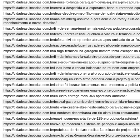
https://cidadeazulnoticias.com.br/a-noite-foi-longa-para-quem-devia-a-justica-pm-captura
https://cidadeazulnoticias.com.br/entre-a-despedida-e-a-esperanca-bebe-surpreende-equ
https://cidadeazulnoticias.com.br/deus-devolveu-meu-filho-mae-de-noah-relata-o-episo
https://cidadeazulnoticias.com.br/ana-steimberg-assume-a-presidencia-do-rotary-club-d
reconhecimento-e-novos-desafios/
https://cidadeazulnoticias.com.br/fim-de-semana-termina-mais-cedo-para-dupla-procurad
https://cidadeazulnoticias.com.br/tentou-correr-resistiu-quebrou-a-viatura-e-terminou-a-no
https://cidadeazulnoticias.com.br/defesa-civil-de-sp-emite-alertas-apos-umidade-do-ar-fic
https://cidadeazulnoticias.com.br/sacola-pesada-fuga-frustrada-e-trafico-interrompido-
https://cidadeazulnoticias.com.br/a-fuga-terminou-na-garagem-homem-tenta-escapar-da-
https://cidadeazulnoticias.com.br/fim-da-linha-na-vila-saibreiro-procurado-por-roubo-e-capt
https://cidadeazulnoticias.com.br/acelerou-mas-nao-escapou-suspeito-tenta-despistar-a-
https://cidadeazulnoticias.com.br/lucas-bove-e-renato-bolsonaro-se-reunem-com-empre
https://cidadeazulnoticias.com.br/fim-da-linha-na-zona-rural-procurado-da-justica-e-localiz
https://cidadeazulnoticias.com.br/shopping-rio-claro-firma-parceria-com-o-projeto-guiii-pa
https://cidadeazulnoticias.com.br/ladrao-foi-buscar-ferramentas-mas-encontrou-a-policia
https://cidadeazulnoticias.com.br/correu-tres-quarteiroes-mas-a-conta-com-a-justica-che
https://cidadeazulnoticias.com.br/rio-claro-entrega-mais-368-aparelhos-auditivos/
https://cidadeazulnoticias.com.br/festival-gastronomico-de-inverno-leva-comida-e-boa-mu
https://cidadeazulnoticias.com.br/ubs-vila-cristina-abre-neste-sabado-para-vacinar-a-pop
https://cidadeazulnoticias.com.br/o-nordeste-desembarca-em-rio-claro-kitutu-restaurant
https://cidadeazulnoticias.com.br/eua-impoem-nova-tarifa-de-125-a-produtos-brasileiros/
https://cidadeazulnoticias.com.br/eixo-sp-moderniza-sistema-de-pedagio-e-amplia-uso-d
https://cidadeazulnoticias.com.br/prefeitura-de-rio-claro-realiza-1a-edicao-do-projeto-clic
https://cidadeazulnoticias.com.br/rio-claro-traz-5-ouros-5-pratas-e-1-bronze-dos-jogos-r