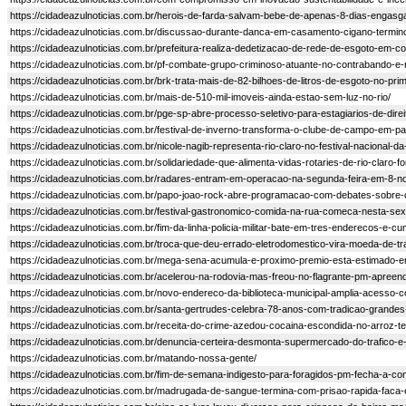
https://cidadeazulnoticias.com.br/herois-de-farda-salvam-bebe-de-apenas-8-dias-engas
https://cidadeazulnoticias.com.br/discussao-durante-danca-em-casamento-cigano-termin
https://cidadeazulnoticias.com.br/prefeitura-realiza-dedetizacao-de-rede-de-esgoto-em-cor
https://cidadeazulnoticias.com.br/pf-combate-grupo-criminoso-atuante-no-contrabando-e-n
https://cidadeazulnoticias.com.br/brk-trata-mais-de-82-bilhoes-de-litros-de-esgoto-no-pri
https://cidadeazulnoticias.com.br/mais-de-510-mil-imoveis-ainda-estao-sem-luz-no-rio/
https://cidadeazulnoticias.com.br/pge-sp-abre-processo-seletivo-para-estagiarios-de-di
https://cidadeazulnoticias.com.br/festival-de-inverno-transforma-o-clube-de-campo-em-
https://cidadeazulnoticias.com.br/nicole-nagib-representa-rio-claro-no-festival-nacional-
https://cidadeazulnoticias.com.br/solidariedade-que-alimenta-vidas-rotaries-de-rio-claro
https://cidadeazulnoticias.com.br/radares-entram-em-operacao-na-segunda-feira-em-8-n
https://cidadeazulnoticias.com.br/papo-joao-rock-abre-programacao-com-debates-sobre-cu
https://cidadeazulnoticias.com.br/festival-gastronomico-comida-na-rua-comeca-nesta-sext
https://cidadeazulnoticias.com.br/fim-da-linha-policia-militar-bate-em-tres-enderecos-e-c
https://cidadeazulnoticias.com.br/troca-que-deu-errado-eletrodomestico-vira-moeda-de-t
https://cidadeazulnoticias.com.br/mega-sena-acumula-e-proximo-premio-esta-estimado-e
https://cidadeazulnoticias.com.br/acelerou-na-rodovia-mas-freou-no-flagrante-pm-apre
https://cidadeazulnoticias.com.br/novo-endereco-da-biblioteca-municipal-amplia-acesso-
https://cidadeazulnoticias.com.br/santa-gertrudes-celebra-78-anos-com-tradicao-grande
https://cidadeazulnoticias.com.br/receita-do-crime-azedou-cocaina-escondida-no-arroz-t
https://cidadeazulnoticias.com.br/denuncia-certeira-desmonta-supermercado-do-trafico-
https://cidadeazulnoticias.com.br/matando-nossa-gente/
https://cidadeazulnoticias.com.br/fim-de-semana-indigesto-para-foragidos-pm-fecha-a-con
https://cidadeazulnoticias.com.br/madrugada-de-sangue-termina-com-prisao-rapida-faca-e