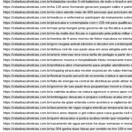
https://cidadeazulnoticias.com.br/indaiatuba-recebe-3-mil-bailarinos-de-todo-o-brasil-e-ame
https://cidadeazulnoticias.com.br/ha-126-anos-formando-geracoes-joaquim-salles-e-patrim
https://cidadeazulnoticias.com.br/rio-claro-atende-mais-de-600-pessoas-que-precisam-de
https://cidadeazulnoticias.com.br/medicos-e-enfermeiros-participam-de-treinamento-sob
https://cidadeazulnoticias.com.br/piracicaba-e-contemplada-com-r-235-mil-para-qualificaca
https://cidadeazulnoticias.com.br/rope-jump-bungee-jump-governo-de-sp-fiscaliza-a-prati
https://cidadeazulnoticias.com.br/rei-da-mafia-dos-fiscais-e-capturado-pela-policia-milita
https://cidadeazulnoticias.com.br/menina-de-9-anos-morreu-de-febre-maculosa-no-interior
https://cidadeazulnoticias.com.br/gcm-resgata-animal-silvestre-e-devolve-em-cordeiropoli
https://cidadeazulnoticias.com.br/defesa-civil-de-sao-paulo-atua-em-area-atingida-pelo-t
https://cidadeazulnoticias.com.br/arteris-intervias-tera-nova-tarifa-de-pedagio-a-partir-do-
https://cidadeazulnoticias.com.br/sabores-musica-e-hospitalidade-kitutu-restaurante-tr
https://cidadeazulnoticias.com.br/prefeitura-abre-chamamento-para-ampliar-atendimento-s
https://cidadeazulnoticias.com.br/shopping-piracicaba-recebe-exposicao-do-salao-intern
https://cidadeazulnoticias.com.br/festival-ricardo-peruchi-de-economia-criativa-e-aprovad
https://cidadeazulnoticias.com.br/falta-de-energia-na-central-de-distribuicao-pode-afeta
https://cidadeazulnoticias.com.br/governo-de-sao-paulo-leva-poupatempo-movel-a-charq
https://cidadeazulnoticias.com.br/a-valentia-acabou-na-viatura-agressor-e-preso-apos-c
https://cidadeazulnoticias.com.br/embriaguez-desacato-e-prejuizo-confusao-acaba-em-pr
https://cidadeazulnoticias.com.br/vacina-da-gripe-entenda-como-acontece-a-vigilancia-do
https://cidadeazulnoticias.com.br/lancamento-de-vigas-exigira-interdicao-temporaria-da-s
https://cidadeazulnoticias.com.br/cinco-anos-depois-o-gol-voltou-para-casa-guarda-civil-
https://cidadeazulnoticias.com.br/quem-desacatou-a-justica-acabou-tendo-que-respeitar
https://cidadeazulnoticias.com.br/vazamento-de-agua-persiste-ha-duas-semanas-e-morad
https://cidadeazulnoticias.com.br/sp-304-ganha-duas-faixas-por-sentido-no-km-169-e-mel