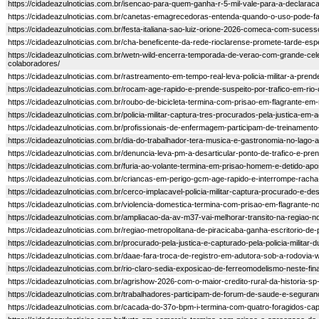
https://cidadeazulnoticias.com.br/isencao-para-quem-ganha-r-5-mil-vale-para-a-declaraca
https://cidadeazulnoticias.com.br/canetas-emagrecedoras-entenda-quando-o-uso-pode-f
https://cidadeazulnoticias.com.br/festa-italiana-sao-luiz-orione-2026-comeca-com-suces
https://cidadeazulnoticias.com.br/cha-beneficente-da-rede-rioclarense-promete-tarde-es
https://cidadeazulnoticias.com.br/wetn-wild-encerra-temporada-de-verao-com-grande-cel
colaboradores/
https://cidadeazulnoticias.com.br/rastreamento-em-tempo-real-leva-policia-militar-a-prend
https://cidadeazulnoticias.com.br/rocam-age-rapido-e-prende-suspeito-por-trafico-em-rio-
https://cidadeazulnoticias.com.br/roubo-de-bicicleta-termina-com-prisao-em-flagrante-em-r
https://cidadeazulnoticias.com.br/policia-militar-captura-tres-procurados-pela-justica-em-
https://cidadeazulnoticias.com.br/profissionais-de-enfermagem-participam-de-treinamento
https://cidadeazulnoticias.com.br/dia-do-trabalhador-tera-musica-e-gastronomia-no-lago-a
https://cidadeazulnoticias.com.br/denuncia-leva-pm-a-desarticular-ponto-de-trafico-e-pr
https://cidadeazulnoticias.com.br/furia-ao-volante-termina-em-prisao-homem-e-detido-ap
https://cidadeazulnoticias.com.br/criancas-em-perigo-gcm-age-rapido-e-interrompe-racha
https://cidadeazulnoticias.com.br/cerco-implacavel-policia-militar-captura-procurado-e-de
https://cidadeazulnoticias.com.br/violencia-domestica-termina-com-prisao-em-flagrante-no
https://cidadeazulnoticias.com.br/ampliacao-da-av-m37-vai-melhorar-transito-na-regiao-nor
https://cidadeazulnoticias.com.br/regiao-metropolitana-de-piracicaba-ganha-escritorio-de-
https://cidadeazulnoticias.com.br/procurado-pela-justica-e-capturado-pela-policia-militar
https://cidadeazulnoticias.com.br/daae-fara-troca-de-registro-em-adutora-sob-a-rodovia-
https://cidadeazulnoticias.com.br/rio-claro-sedia-exposicao-de-ferreomodelismo-neste-fi
https://cidadeazulnoticias.com.br/agrishow-2026-com-o-maior-credito-rural-da-historia-sp
https://cidadeazulnoticias.com.br/trabalhadores-participam-de-forum-de-saude-e-seguran
https://cidadeazulnoticias.com.br/cacada-do-37o-bpm-i-termina-com-quatro-foragidos-cap