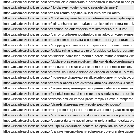
https://cidadeazulnoticias.com.br/motocicleta-adulterada-e-apreendida-e-homem-acaba-pr
https://cidadeazulnoticias.com.br/rio-claro-tem-dois-novos-casos-de-dengue-7/
https://cidadeazulnoticias.com.br/circo-realiza-espetaculo-inclusivo-em-rio-claro/
https://cidadeazulnoticias.com.br/10o-baep-apreende-8-quilos-de-maconha-e-captura-proc
https://cidadeazulnoticias.com.br/ultima-chance-festa-italiana-sao-luiz-orione-entra-nos-
https://cidadeazulnoticias.com.br/semana-da-enfermagem-tem-informacao-e-cultura/
https://cidadeazulnoticias.com.br/carro-furtado-e-encontrado-camuflado-com-capim-em-mat
https://cidadeazulnoticias.com.br/caminhonete-clonada-e-descoberta-pela-gcm-durante-p
https://cidadeazulnoticias.com.br/shopping-rio-claro-recebe-exposicao-em-comemoracao-
https://cidadeazulnoticias.com.br/policia-militar-captura-cinco-foragidos-da-justica-dura
https://cidadeazulnoticias.com.br/violencia-domestica-mobiliza-policia-militar-e-termina-co
https://cidadeazulnoticias.com.br/dupla-e-presa-pela-policia-militar-por-trafico-de-drogas
https://cidadeazulnoticias.com.br/traficante-e-preso-e-adolescente-e-apreendido-por-env
https://cidadeazulnoticias.com.br/verniz-da-ilusao-e-tempo-de-crianca-vencem-o-1o-festiva
https://cidadeazulnoticias.com.br/moto-recordista-e-apreendida-pela-gcm-em-rio-claro-c
https://cidadeazulnoticias.com.br/corpus-christi-com-diversas-atracoes-especiais-e-fest
https://cidadeazulnoticias.com.br/neymar-vai-para-a-quarta-copa-e-iguala-recorde-entre-bra
https://cidadeazulnoticias.com.br/hospital-regional-abre-processos-seletivos-nas-areas-log
https://cidadeazulnoticias.com.br/defesa-civil-do-estado-preve-tempo-estavel-e-temperatu
https://cidadeazulnoticias.com.br/daae-finaliza-reparo-em-adutora-no-jd-inocoop/
https://cidadeazulnoticias.com.br/pm-prende-dupla-por-trafico-e-apreende-quase-meio-qui
https://cidadeazulnoticias.com.br/ja-e-tempo-de-arraial-festa-junina-da-samuca-promete
https://cidadeazulnoticias.com.br/captura-durante-patrulhamento-policia-militar-localiza-pr
https://cidadeazulnoticias.com.br/suspeita-confirmada-homem-se-aproxima-da-pm-e-acaba
https://cidadeazulnoticias.com.br/trafico-interrompido-pm-fecha-o-cerco-e-prende-suspe