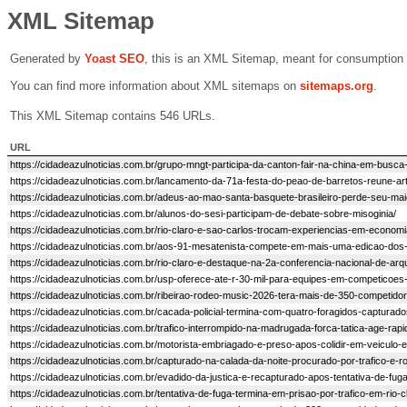
XML Sitemap
Generated by
Yoast SEO
, this is an XML Sitemap, meant for consumption
You can find more information about XML sitemaps on
sitemaps.org
.
This XML Sitemap contains 546 URLs.
URL
https://cidadeazulnoticias.com.br/grupo-mngt-participa-da-canton-fair-na-china-em-bus
https://cidadeazulnoticias.com.br/lancamento-da-71a-festa-do-peao-de-barretos-reune-a
https://cidadeazulnoticias.com.br/adeus-ao-mao-santa-basquete-brasileiro-perde-seu-mai
https://cidadeazulnoticias.com.br/alunos-do-sesi-participam-de-debate-sobre-misoginia/
https://cidadeazulnoticias.com.br/rio-claro-e-sao-carlos-trocam-experiencias-em-economia
https://cidadeazulnoticias.com.br/aos-91-mesatenista-compete-em-mais-uma-edicao-dos-
https://cidadeazulnoticias.com.br/rio-claro-e-destaque-na-2a-conferencia-nacional-de-arq
https://cidadeazulnoticias.com.br/usp-oferece-ate-r-30-mil-para-equipes-em-competicoes-c
https://cidadeazulnoticias.com.br/ribeirao-rodeo-music-2026-tera-mais-de-350-competido
https://cidadeazulnoticias.com.br/cacada-policial-termina-com-quatro-foragidos-captura
https://cidadeazulnoticias.com.br/trafico-interrompido-na-madrugada-forca-tatica-age-rap
https://cidadeazulnoticias.com.br/motorista-embriagado-e-preso-apos-colidir-em-veiculo
https://cidadeazulnoticias.com.br/capturado-na-calada-da-noite-procurado-por-trafico-e
https://cidadeazulnoticias.com.br/evadido-da-justica-e-recapturado-apos-tentativa-de-fug
https://cidadeazulnoticias.com.br/tentativa-de-fuga-termina-em-prisao-por-trafico-em-rio-c