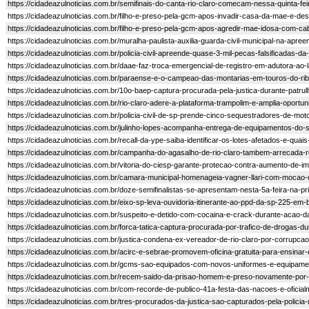
https://cidadeazulnoticias.com.br/semifinais-do-canta-rio-claro-comecam-nessa-quinta-feir
https://cidadeazulnoticias.com.br/filho-e-preso-pela-gcm-apos-invadir-casa-da-mae-e-des
https://cidadeazulnoticias.com.br/filho-e-preso-pela-gcm-apos-agredir-mae-idosa-com-ca
https://cidadeazulnoticias.com.br/muralha-paulista-auxilia-guarda-civil-municipal-na-apr
https://cidadeazulnoticias.com.br/policia-civil-apreende-quase-3-mil-pecas-falsificadas-
https://cidadeazulnoticias.com.br/daae-faz-troca-emergencial-de-registro-em-adutora-ao-
https://cidadeazulnoticias.com.br/paraense-e-o-campeao-das-montarias-em-touros-do-ri
https://cidadeazulnoticias.com.br/10o-baep-captura-procurada-pela-justica-durante-patru
https://cidadeazulnoticias.com.br/rio-claro-adere-a-plataforma-trampolim-e-amplia-oportu
https://cidadeazulnoticias.com.br/policia-civil-de-sp-prende-cinco-sequestradores-de-moto
https://cidadeazulnoticias.com.br/julinho-lopes-acompanha-entrega-de-equipamentos-do-s
https://cidadeazulnoticias.com.br/recall-da-ype-saiba-identificar-os-lotes-afetados-e-quai
https://cidadeazulnoticias.com.br/campanha-do-agasalho-de-rio-claro-tambem-arrecada-
https://cidadeazulnoticias.com.br/vitoria-do-ciesp-garante-protecao-contra-aumento-de-i
https://cidadeazulnoticias.com.br/camara-municipal-homenageia-vagner-llari-com-mocao
https://cidadeazulnoticias.com.br/doze-semifinalistas-se-apresentam-nesta-5a-feira-na-pri
https://cidadeazulnoticias.com.br/eixo-sp-leva-ouvidoria-itinerante-ao-ppd-da-sp-225-em-
https://cidadeazulnoticias.com.br/suspeito-e-detido-com-cocaina-e-crack-durante-acao-da-
https://cidadeazulnoticias.com.br/forca-tatica-captura-procurada-por-trafico-de-drogas-d
https://cidadeazulnoticias.com.br/justica-condena-ex-vereador-de-rio-claro-por-corrupca
https://cidadeazulnoticias.com.br/acirc-e-sebrae-promovem-oficina-gratuita-para-ensina
https://cidadeazulnoticias.com.br/gcms-sao-equipados-com-novos-uniformes-e-equipamen
https://cidadeazulnoticias.com.br/recem-saido-da-prisao-homem-e-preso-novamente-por-
https://cidadeazulnoticias.com.br/com-recorde-de-publico-41a-festa-das-nacoes-e-oficia
https://cidadeazulnoticias.com.br/tres-procurados-da-justica-sao-capturados-pela-policia-m