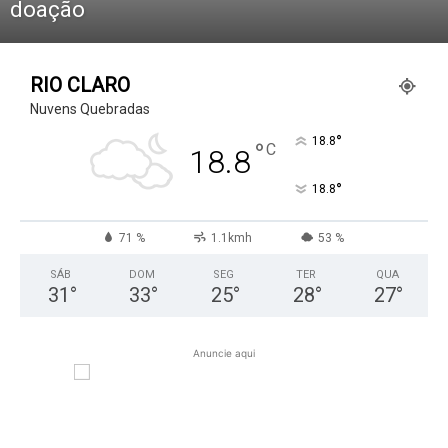
doação
RIO CLARO
Nuvens Quebradas
°
18.8
°
C
18.8
°
18.8
71 %
1.1kmh
53 %
SÁB
DOM
SEG
TER
QUA
31
°
33
°
25
°
28
°
27
°
Anuncie aqui