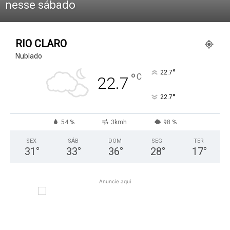
nesse sábado
RIO CLARO
Nublado
°
22.7
°
C
22.7
°
22.7
54 %
3kmh
98 %
SEX
SÁB
DOM
SEG
TER
31
°
33
°
36
°
28
°
17
°
Anuncie aqui