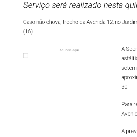
Serviço será realizado nesta qui
Caso não chova, trecho da Avenida 12, no Jardim 
(16).
A Secr
Anuncie aqui
asfált
setemb
aproxi
30.
Para r
Avenid
A prev