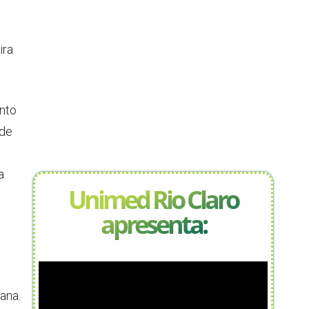
ira
nto
 de
a
Unimed Rio Claro
apresenta:
ana.