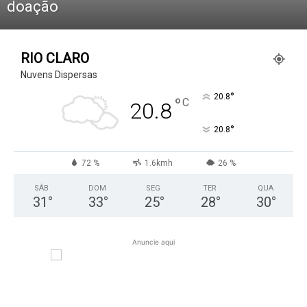
doação
RIO CLARO
Nuvens Dispersas
°
20.8
°
C
20.8
°
20.8
72 %
1.6kmh
26 %
SÁB
DOM
SEG
TER
QUA
31
°
33
°
25
°
28
°
30
°
Anuncie aqui