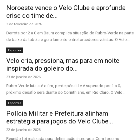
Noroeste vence o Velo Clube e aprofunda
crise do time de...
2 de fevereiro de 2026
Derrota por 2 a 0 em Bauru complica situação do Rubro-Verde na parte
de baixo da tabela e gera lamento entre torcedores velistas. O Velo...
Esportes
Velo cria, pressiona, mas para em noite
inspirada do goleiro do...
23 de janeiro de 2026
Rubro-Verde luta até o fim, perde pênalti e é superado por 1 a 0;
próximo desafio será diante do Corinthians, em Rio Claro. O Velo...
Esportes
Polícia Militar e Prefeitura alinham
estratégia para jogos do Velo Clube...
22 de janeiro de 2026
Reunião foi realizada para definir ação integrada. Com foco no