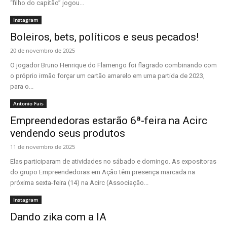
“filho do capitão” jogou...
Instagram
Boleiros, bets, políticos e seus pecados!
20 de novembro de 2025
O jogador Bruno Henrique do Flamengo foi flagrado combinando com
o próprio irmão forçar um cartão amarelo em uma partida de 2023,
para o...
Antonio Fais
Empreendedoras estarão 6ª-feira na Acirc
vendendo seus produtos
11 de novembro de 2025
Elas participaram de atividades no sábado e domingo. As expositoras
do grupo Empreendedoras em Ação têm presença marcada na
próxima sexta-feira (14) na Acirc (Associação...
Instagram
Dando zika com a IA