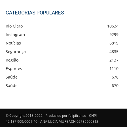
CATEGORIAS POPULARES
Rio Claro
10634
Instagram
9299
Notícias
6819
Segurança
4835
Região
2137
Esportes
1110
Saúde
678
Saúde
670
© Copyright 2018-2022 - Produzido por felipifranco - CNPJ
42.187.909/0001-40 - ANA LUCIA MURBACH 02785966813