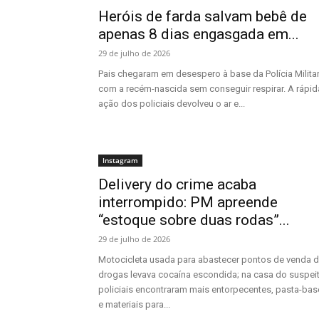
Heróis de farda salvam bebê de
apenas 8 dias engasgada em...
29 de julho de 2026
Pais chegaram em desespero à base da Polícia Milita
com a recém-nascida sem conseguir respirar. A rápid
ação dos policiais devolveu o ar e...
Instagram
Delivery do crime acaba
interrompido: PM apreende
“estoque sobre duas rodas”...
29 de julho de 2026
Motocicleta usada para abastecer pontos de venda 
drogas levava cocaína escondida; na casa do suspeit
policiais encontraram mais entorpecentes, pasta-bas
e materiais para...