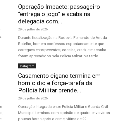
Operação Impacto: passageiro
“entrega o jogo” e acaba na
delegacia com...
29 de julho de 2026
r
a
Durante fiscalização na Rodovia Fernando de Arruda
Botelho, homem confessou espontaneamente que
carregava entorpecentes; cocaína, crack e maconha
foram apreendidos pela Polícia Militar. Na tarde...
Instagram
Casamento cigano termina em
homicídio e força-tarefa da
Polícia Militar prende...
29 de julho de 2026
de
Operação integrada entre Polícia Militar e Guarda Civil
o,
Municipal terminou com a prisão de quatro envolvidos
e
poucas horas após o crime; vítima de 22...