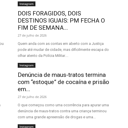
Instagram
DOIS FORAGIDOS, DOIS
DESTINOS IGUAIS: PM FECHA O
FIM DE SEMANA...
27 de julho de 2026
nou
Quem anda com as contas em aberto com a Justiça
pode até mudar de cidade, mas dificilmente escapa do
olhar atento da Polícia Militar....
Instagram
Denúncia de maus-tratos termina
com “estoque” de cocaína e prisão
em...
27 de julho de 2026
m
O que começou como uma ocorrência para apurar uma
denúncia de maus-tratos contra uma criança terminou
com uma grande apreensão de drogas e uma...
Instagram