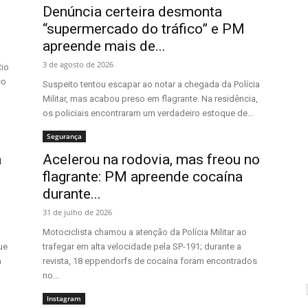
Denúncia certeira desmonta
“supermercado do tráfico” e PM
apreende mais de...
3 de agosto de 2026
Rio
co
Suspeito tentou escapar ao notar a chegada da Polícia
Militar, mas acabou preso em flagrante. Na residência,
os policiais encontraram um verdadeiro estoque de...
Segurança
a
Acelerou na rodovia, mas freou no
flagrante: PM apreende cocaína
durante...
31 de julho de 2026
Motociclista chamou a atenção da Polícia Militar ao
ue
trafegar em alta velocidade pela SP-191; durante a
a
revista, 18 eppendorfs de cocaína foram encontrados
no...
Instagram