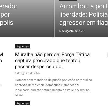
perador
Arrombou a port
 por
liberdade: Políci
polis
agressor em flag
6 de agosto de 2026
Segurança
PM
Muralha não perdoa: Força Tática
o
captura procurado que tentou
passar despercebido...
6 de agosto de 2026
Homem com mandado de prisão por lesão corporal no
u
contexto de violência doméstica e ameaça foi
localizado durante patrulhamento da Polícia Militar no
bairro...
Segurança