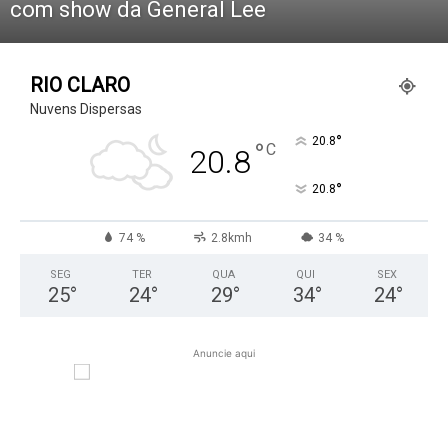
com show da General Lee
RIO CLARO
Nuvens Dispersas
°
20.8
°
C
20.8
°
20.8
74 %
2.8kmh
34 %
SEG
TER
QUA
QUI
SEX
25
°
24
°
29
°
34
°
24
°
Anuncie aqui