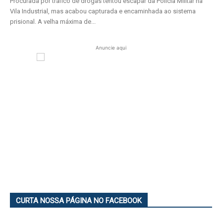
Procurada por tráfico de drogas tentou escapar da Polícia Militar na
Vila Industrial, mas acabou capturada e encaminhada ao sistema
prisional. A velha máxima de...
Anuncie aqui
CURTA NOSSA PÁGINA NO FACEBOOK