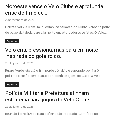
Noroeste vence o Velo Clube e aprofunda
crise do time de...
2 de fevereiro de 2026
Derrota por 2 a 0 em Bauru complica situação do Rubro-Verde na parte
de baixo da tabela e gera lamento entre torcedores velistas. O Velo...
Esportes
Velo cria, pressiona, mas para em noite
inspirada do goleiro do...
23 de janeiro de 2026
Rubro-Verde luta até o fim, perde pênalti e é superado por 1 a 0;
próximo desafio será diante do Corinthians, em Rio Claro. O Velo...
Esportes
Polícia Militar e Prefeitura alinham
estratégia para jogos do Velo Clube...
22 de janeiro de 2026
Reunião foi realizada para definir ação integrada. Com foco no